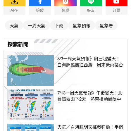
APP
追蹤
追蹤
好友
訂閱
天氣
一周天氣
下雨
氣象預報
氣象署
探索新聞
8/3一周天氣預報》周三起變天！
白海豚颱風往西游 周末豪雨襲台
7/13一周天氣預報》午後變天！北
台灣豪雨下2天 熱帶擾動醞釀中
天氣／白海豚明天挑戰強颱！半個