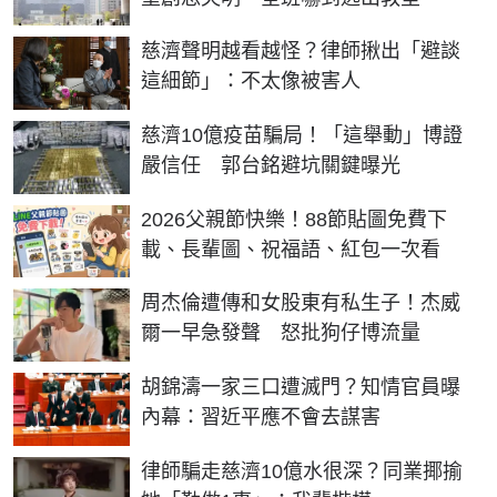
慈濟聲明越看越怪？律師揪出「避談
這細節」：不太像被害人
慈濟10億疫苗騙局！「這舉動」博證
嚴信任 郭台銘避坑關鍵曝光
2026父親節快樂！88節貼圖免費下
載、長輩圖、祝福語、紅包一次看
周杰倫遭傳和女股東有私生子！杰威
爾一早急發聲 怒批狗仔博流量
胡錦濤一家三口遭滅門？知情官員曝
內幕：習近平應不會去謀害
律師騙走慈濟10億水很深？同業揶揄