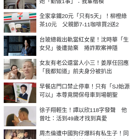
她「勤做1事」：我輩楷模
全家拿鐵20元「只有5天」！柳橙綠
茶10元 父親節7-11咖啡買2送2
台玻總裁出軌當紅女星！沈時華「生
女兒」後遭拋棄 捲詐欺案神隱
女友有老公還當人小三！姜厚任回應
「我都知道」前夫身分被扒出
早餐店門口禁止停車！只有「SJ始源
可以」本尊竟開保母車到場朝聖
徐子翔輕生！譚以欣118字發聲 他
曾吐：活到49歲才找到真愛
周杰倫遭中國狗仔爆料有私生子！同