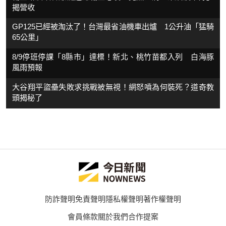
揭營收
GP125已經被淘汰了！台灣最省油機車出爐 1公升油「猛騎
65公里」
8/9停班停課「8縣市」達標！新北、桃竹苗都入列 白海豚
風雨預報
大谷翔平盜壘失敗求挑戰被無視！網怒噴為何裝死？道奇教
頭揭秘了
防詐聲明
免責聲明
隱私權聲明
著作權聲明
會員條款
關於我們
合作提案