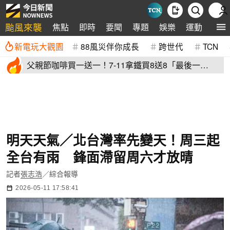
颱風來襲
焦點
即時
要聞
專題
娛樂
運動
全球
新電玩大觀園
88風災伴你成長
跨世代
TCN
父親節咖啡買一送一！7-11拿鐵買8送8「最後一
天」 全家2杯88元
明天天氣／北台灣率先變天！周三起
全台有雨 鋒面滯留周六才放晴
記者
張志浩
／綜合報導
2026-05-11 17:58:41