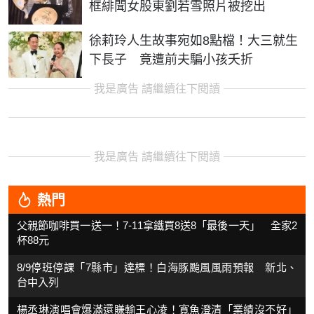
框緋聞女股東劉若雪照片被挖出
徐莉玲人生故事宛如8點檔！大三就生
下長子 竟遭前夫騙小孩夭折
我是廣告 請繼續往下閱讀
我是廣告 請繼續往下閱讀
熱門
父親節咖啡買一送一！7-11拿鐵買8送8「最後一天」 全家2
杯88元
8/9停班停課「7縣市」達標！白海豚颱風風雨預報 新北、
台中入列
楊丞琳演唱會爆滿還賺輸王心凌！寬魚澄清「業績沒不好」