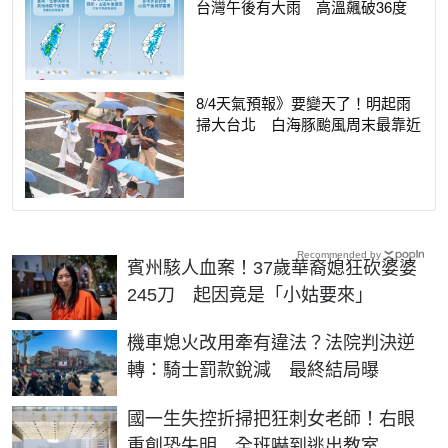
台灣午後有大雨 高溫飆破36度
8/4天氣預報》要變天了！明起雨
掃大台北 白海豚颱風周末最靠近
Recommended by
賓州駭人血案！37歲華裔媳狂砍婆婆
245刀 起因竟是「小姑要來」
機車熄火改用牽有違法？法院判決逆
轉：騎士罰款銳減 最終結局曝
國一生失控折掃把狂刺女老師！右眼
重創恐失明 全班嚇到逃出教室