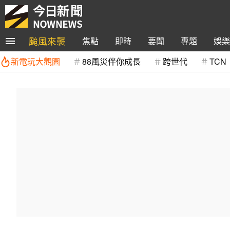
颱風來襲
焦點
即時
要聞
專題
娛樂
新電玩大觀園
88風災伴你成長
跨世代
TCN