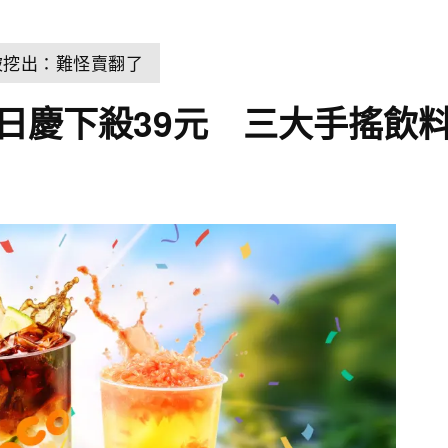
結果被挖出：難怪賣翻了
生日慶下殺39元 三大手搖飲