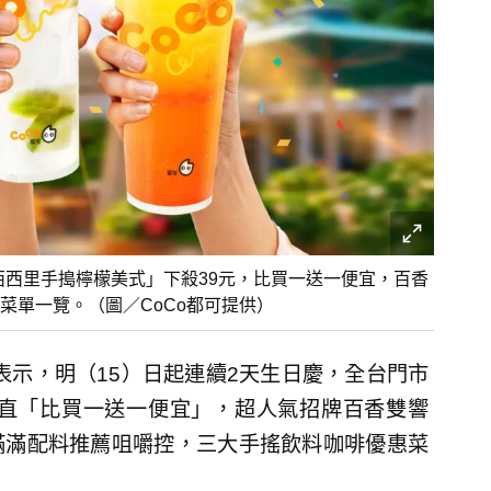
「西西里手搗檸檬美式」下殺39元，比買一送一便宜，百香
菜單一覽。（圖／CoCo都可提供）
可表示，明（15）日起連續2天生日慶，全台門市
簡直「比買一送一便宜」，超人氣招牌百香雙響
滿滿配料推薦咀嚼控，三大手搖飲料咖啡優惠菜