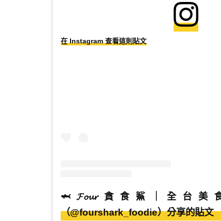
在 Instagram 查看這則貼文
🦈𝓕𝓸𝓾𝓻貪食鯊｜全台
（@fourshark_foodie）分享的貼文