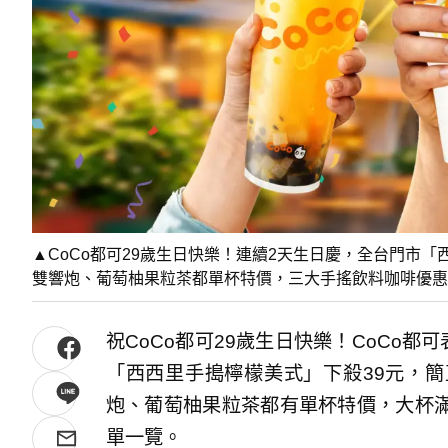
▲CoCo都可29歲生日快樂！連續2天生日慶，全台門市
雙響炮、葡萄柚果粒茶都單杯特價，三大手搖飲料咖啡優惠
祝CoCo都可29歲生日快樂！CoCo都
「西西里手搗檸檬美式」下殺39元，
炮、葡萄柚果粒茶都有單杯特價，大杯
單一覽。