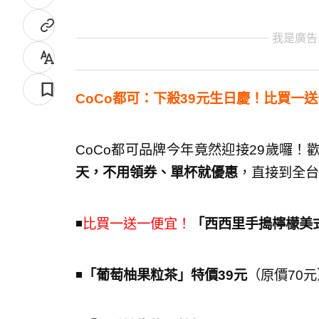
我是廣告
CoCo都可：下殺39元生日慶！比買一
CoCo都可品牌今年竟然迎接29歲囉！
天，不用領券、單杯就優惠
，直接到全台
◾️
比買一送一便宜！
「西西里手搗檸檬美式
◾️
「葡萄柚果粒茶」特價39元
（原價70元