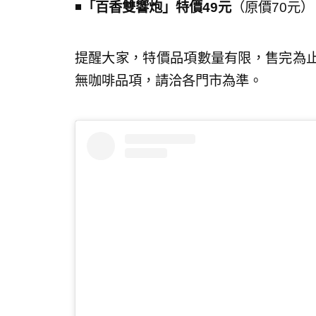
◾️
「百香雙響炮」特價49元
（原價70元）
提醒大家，特價品項數量有限，售完為
無咖啡品項，請洽各門市為準。