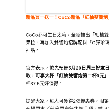
新品買一送一！CoCo新品「紅柚雙響
CoCo都可生日太嗨，全新推出「紅柚
果粒，再加入雙響炮招牌配料「Q彈珍
神品。
官方表示，搶先預告
5月20日周三好友
取，可享大杯「紅柚雙響炮第二杯0元
杯37.5元好值得。
提醒大家，每人可獲得2張優惠券，限第
商場門市／部分門市無售該品項，請以