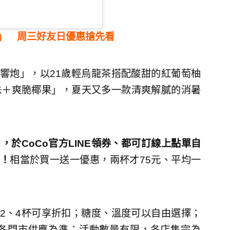
炮」 周三好友日優惠搶先看
雙響炮」，以21歲輕烏龍茶搭配酸甜的紅葡萄柚
珠＋爽脆椰果」，夏天又多一款清爽解膩的消暑
日，於CoCo官方LINE領券、都可訂線上點單自
」！
相當於買一送一優惠，兩杯才75元、平均一
2、4杯可享折扣；糖度、溫度可以自由選擇；
各門市供應為準；活動數量有限，各店售完為