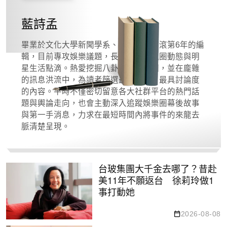
藍詩孟
畢業於文化大學新聞學系、在新聞業打滾第6年的編
輯，目前專攻娛樂議題，長期關注影視圈動態與明
星生活點滴。熱愛挖掘八卦、追尋真相，並在龐雜
的訊息洪流中，為讀者篩選最有價值、最具討論度
的內容。平時不僅密切留意各大社群平台的熱門話
題與輿論走向，也會主動深入追蹤娛樂圈幕後故事
與第一手消息，力求在最短時間內將事件的來龍去
脈清楚呈現。
台玻集團大千金去哪了？昔赴
美11年不願返台 徐莉玲做1
事打動她
2026-08-08