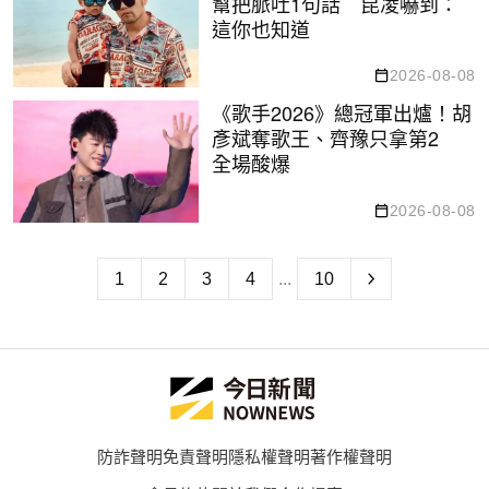
幫把脈吐1句話 昆凌嚇到：
這你也知道
2026-08-08
《歌手2026》總冠軍出爐！胡
彥斌奪歌王、齊豫只拿第2
全場酸爆
2026-08-08
1
2
3
4
...
10
防詐聲明
免責聲明
隱私權聲明
著作權聲明