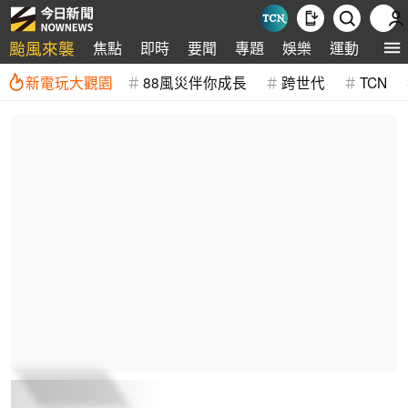
颱風來襲
焦點
即時
要聞
專題
娛樂
運動
全球
新電玩大觀園
88風災伴你成長
跨世代
TCN