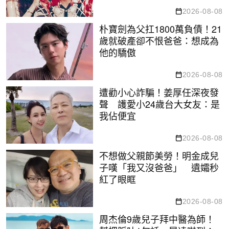
2026-08-08
朴寶劍為父扛1800萬負債！21
歲就破產卻不恨爸爸：想成為
他的驕傲
2026-08-08
遭勸小心詐騙！姜厚任深夜發
聲 護愛小24歲台大女友：是
我佔便宜
2026-08-08
不想做父親節美勞！明金成兒
子嘆「我又沒爸爸」 遺孀秒
紅了眼眶
2026-08-08
周杰倫9歲兒子拜中醫為師！