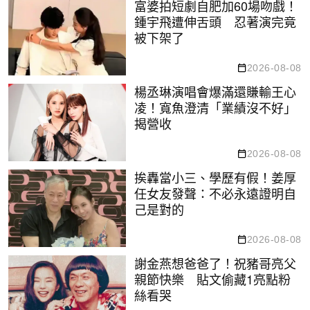
富婆拍短劇自肥加60場吻戲！
鍾宇飛遭伸舌頭 忍著演完竟
被下架了
2026-08-08
楊丞琳演唱會爆滿還賺輸王心
凌！寬魚澄清「業績沒不好」
揭營收
2026-08-08
挨轟當小三、學歷有假！姜厚
任女友發聲：不必永遠證明自
己是對的
2026-08-08
謝金燕想爸爸了！祝豬哥亮父
親節快樂 貼文偷藏1亮點粉
絲看哭