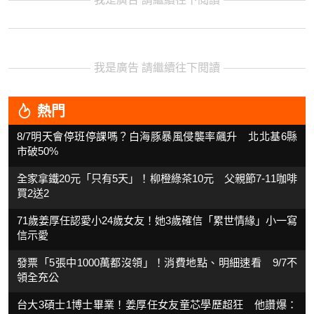
我是廣告 請繼續往下閱讀
熱門
8/7明天會停班停課嗎？白海豚暴風侵襲率飆升 北北基6縣
市破50%
全家拿鐵20元「只有5天」！柳橙綠茶10元 父親節7-11咖啡
買2送2
71歲姜厚任認愛小24歲女友！她3歲確信「累世情緣」小一寫
信示愛
發票「5張中1000萬都沒領」！消費地點、明細速看 9/7不
領全充公
台大3碩士1博士畢業！姜厚任女友童芯學歷超狂 他讚爆：