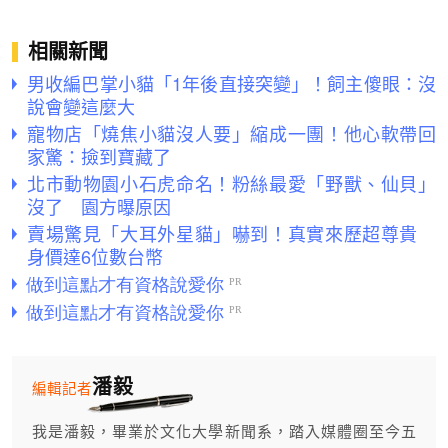
相關新聞
男收編巴掌小貓「1年後直接突變」！飼主傻眼：沒
說會變這麼大
寵物店「燒焦小貓沒人要」縮成一團！他心軟帶回
家驚：撿到寶藏了
北市動物園小石虎命名！粉絲最愛「野獸、仙貝」
沒了 園方曝原因
賣場驚見「大耳外星貓」嚇到！真實來歷超尊貴
身價達6位數台幣
潘毅
編輯記者
我是潘毅，畢業於文化大學新聞系，踏入媒體圈至今五