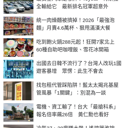
全輸給它 最新排名冠軍超意外
統一肉燥麵被擠掉！2026「最強泡
麵」月賣4.6萬杯、狠甩滿漢大餐
吃到飽火鍋288元起！狂開7家北上
60種自助吧咖哩飯、雪花冰開箱
出國去日韓不流行了？台灣人改玩1國
遊客暴增 眾愣：此生不會去
找包租代管踩陷阱！藍太太揭兆基屋
管風暴「1關鍵」：別混為一談
電機、資工輸了！台大「最搶科系」
報名倍率飆26倍 黃仁勳也看好