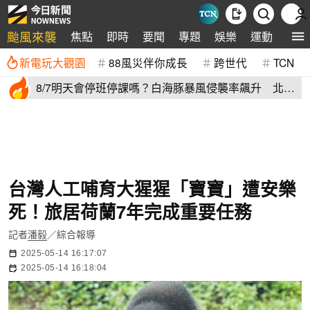
颱風來襲
焦點
即時
要聞
專題
娛樂
運動
全球
新電玩大觀園
88風災伴你成長
跨世代
TCN
8/7明天會停班停課嗎？白海豚暴風侵襲率飆升 北北
基6縣市破50%
台灣人工哺育大猩猩「寶寶」遭安樂
死！旅居荷蘭7年完成重要任務
記者
潘毅
／綜合報導
2025-05-14 16:17:07
2025-05-14 16:18:04