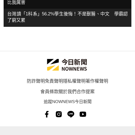
比我厲害
台灣讀「1科系」56.2%學生後悔！不是獸醫、中文 學霸認
了窮又累
防詐聲明
免責聲明
隱私權聲明
著作權聲明
會員條款
關於我們
合作提案
追蹤NOWNEWS今日新聞