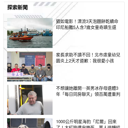
探索新聞
猶如電影！漂流3天泡麵餅乾續命
印尼船難5人含7歲女童奇蹟生還
家長求助不讀不回！北市虐童幼兒
園炎上2天才道歉：我很愛小孩
不想讓她離開⋯英男冰存母遺體3
年「每日同房聊天」領百萬遭重判
1000公斤明星海豹「尼爾」回來
了！太紅險遭安樂死 萬人逆轉結