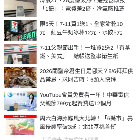
冷氣27、28度嫌太熱！遙控器改按
「1鈕」：電費差2倍、冷氣廠推薦
限5天！7-11買1送1、全家餅乾10
元 紅豆牛奶冰棒12元、水餃5元
7-11父親節出手！一堆買2送2「有拿
鐵、美式」 結帳送整串衛生紙
2026關聖帝君生日是哪天？8/6拜拜供
品禁忌、求財吉時：6類人快拜
YouTube會員免費看一年！中華電信
父親節799元起資費送12個月
周六白海豚颱風大北轉！「6縣市」暴
風侵襲率破3成：北北基桃首衝
我是廣告 請繼續往下閱讀