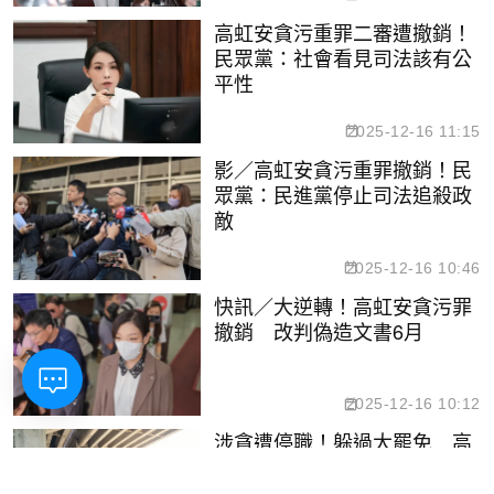
高虹安貪污重罪二審遭撤銷！
民眾黨：社會看見司法該有公
平性
2025-12-16 11:15
影／高虹安貪污重罪撤銷！民
眾黨：民進黨停止司法追殺政
敵
2025-12-16 10:46
快訊／大逆轉！高虹安貪污罪
撤銷 改判偽造文書6月
2025-12-16 10:12
涉貪遭停職！躲過大罷免 高
虹安出席市政行程傳達連任意
圖