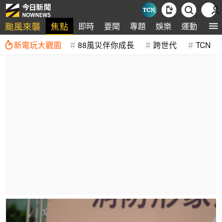
颱風來襲
焦點
即時
要聞
專題
娛樂
運動
全
新電玩大觀園
88風災伴你成長
跨世代
TCN