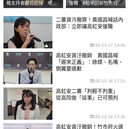
職支持者獻花迎接 哽咽
復職 8點半回新竹市府發
喊：我回來了
表談話
二審貪污撤罪！黃國昌喊話內
政部：立即讓高虹安復職
2025-12-17 14:45
高虹安貪汙撤銷 黃國昌喊
「遲來正義」：綠媒、名嘴、
側翼要道歉
2025-12-16 17:21
高虹安二審「判輕不判重」
從高院做「這事」已可預判
2025-12-16 13:32
高虹安貪汙撤銷！竹市府火速