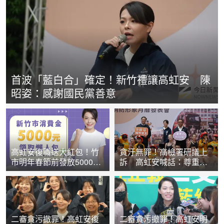
首波「藍白合」確定！新竹禮讓高虹安 陳
昭姿：感謝國民黨善意
高虹安復職送大紅包！竹
貪汙無罪！高檢署研議上
市明年春節前發放5000消
訴 高虹安喊話：尊重二
費金 懶人包在此
審判決
二審貪污撤罪！高虹安復
二審貪污撤罪！高虹安明